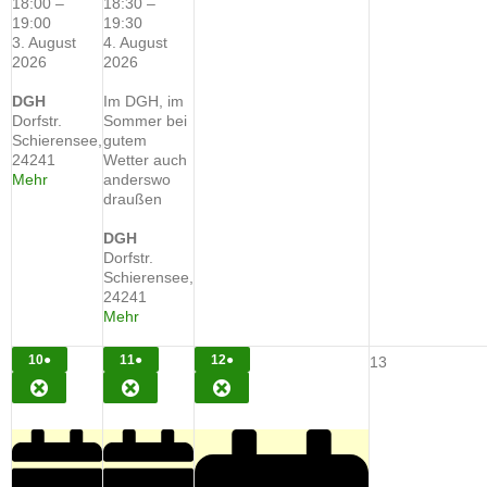
18:00
–
18:30
–
19:00
19:30
3. August
4. August
2026
2026
DGH
Im DGH, im
Dorfstr.
Sommer bei
Schierensee
,
gutem
24241
Wetter auch
about
Mehr
anderswo
{title}
draußen
DGH
Dorfstr.
Schierensee
,
24241
about
Mehr
{title}
10.
(1
11.
(1
12.
(1
10
●
11
●
12
●
13.
13
AUGUST
VERANSTALTUNG)
AUGUST
VERANSTALTUNG)
AUGUST
VERANSTALTUNG)
August
CLOSE
CLOSE
CLOSE
2026
2026
2026
2026