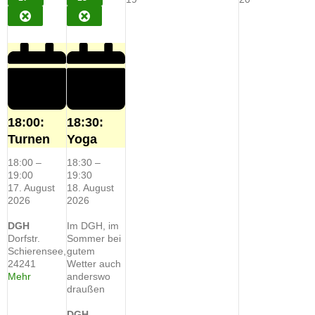
AUGUST
VERANSTALTUNG)
AUGUST
VERANSTALTUNG)
August
August
CLOSE
CLOSE
2026
2026
2026
2026
18:00:
18:30:
Turnen
Yoga
18:00
–
18:30
–
19:00
19:30
17. August
18. August
2026
2026
DGH
Im DGH, im
Dorfstr.
Sommer bei
Schierensee
,
gutem
24241
Wetter auch
about
Mehr
anderswo
{title}
draußen
DGH