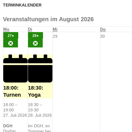
TERMINKALENDER
Veranstaltungen im August 2026
Montag
Dienstag
Mittwoch
Donnerstag
Mo
Di
Mi
Do
27.
(1
28.
(1
27
●
28
●
29.
30.
29
30
JULI
VERANSTALTUNG)
JULI
VERANSTALTUNG)
Juli
Juli
CLOSE
CLOSE
2026
2026
2026
2026
18:00:
18:30:
Turnen
Yoga
18:00
–
18:30
–
19:00
19:30
27. Juli 2026
28. Juli 2026
DGH
Im DGH, im
Dorfstr.
Sommer bei