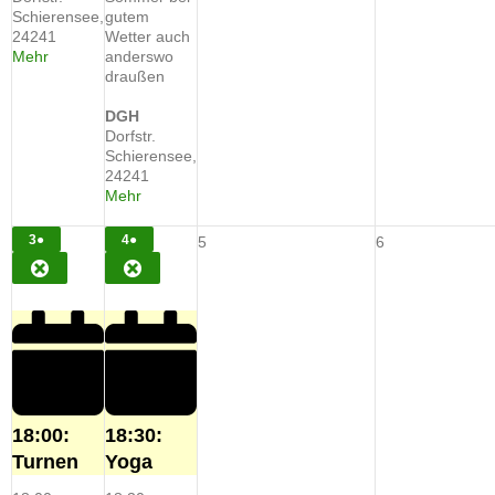
Schierensee
,
gutem
24241
Wetter auch
about
Mehr
anderswo
{title}
draußen
DGH
Dorfstr.
Schierensee
,
24241
about
Mehr
{title}
3.
(1
4.
(1
3
●
4
●
5.
6.
5
6
AUGUST
VERANSTALTUNG)
AUGUST
VERANSTALTUNG)
August
August
CLOSE
CLOSE
2026
2026
2026
2026
18:00:
18:30:
Turnen
Yoga