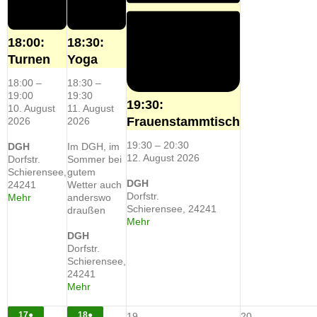
18:00:
18:30:
Turnen
Yoga
18:00
–
18:30
–
19:00
19:30
19:30:
10. August
11. August
Frauenstammtisch
2026
2026
19:30
–
20:30
DGH
Im DGH, im
12. August 2026
Dorfstr.
Sommer bei
Schierensee
,
gutem
DGH
24241
Wetter auch
Dorfstr.
about
Mehr
anderswo
Schierensee
,
24241
{title}
draußen
about
Mehr
{title}
DGH
Dorfstr.
Schierensee
,
24241
about
Mehr
{title}
17.
(1
18.
(1
17
●
18
●
19.
20.
19
20