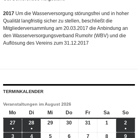
2017
Um die Wasserversorgung störungsfrei und in hoher
Qualität langfristig sicher zu stellen, beschließt die
Mitgliederversammlung am 20.03.2017 die Anbindung an
den Wasserversorgungsverband Rumohr (WBV) und die
Auflösung des Vereins zum 31.12.2017
TERMINKALENDER
Veranstaltungen im August 2026
Mo
Montag
Di
Dienstag
Mi
Mittwoch
Do
Donnerstag
Fr
Freitag
Sa
Samstag
So
Son
27
27.
28
28.
29
29.
30
30.
31
31.
1
1.
2
2.
●
●
●
JULI
JULI
Juli
Juli
Juli
August
AUG
(1
(1
(1
3
3.
4
4.
5
5.
6
6.
7
7.
8
8.
9
9.