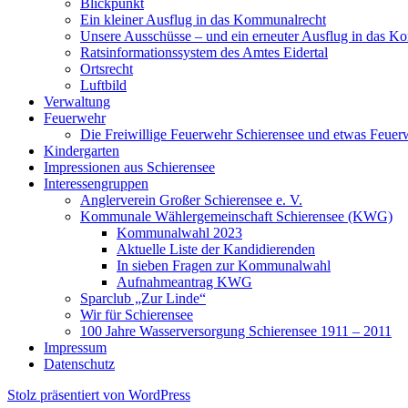
Blickpunkt
Ein kleiner Ausflug in das Kommunalrecht
Unsere Ausschüsse – und ein erneuter Ausflug in das K
Ratsinformationssystem des Amtes Eidertal
Ortsrecht
Luftbild
Verwaltung
Feuerwehr
Die Freiwillige Feuerwehr Schierensee und etwas Feuer
Kindergarten
Impressionen aus Schierensee
Interessengruppen
Anglerverein Großer Schierensee e. V.
Kommunale Wählergemeinschaft Schierensee (KWG)
Kommunalwahl 2023
Aktuelle Liste der Kandidierenden
In sieben Fragen zur Kommunalwahl
Aufnahmeantrag KWG
Sparclub „Zur Linde“
Wir für Schierensee
100 Jahre Wasserversorgung Schierensee 1911 – 2011
Impressum
Datenschutz
Stolz präsentiert von WordPress