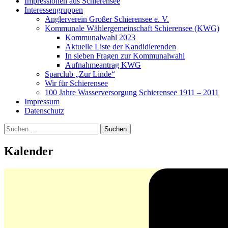
Impressionen aus Schierensee
Interessengruppen
Anglerverein Großer Schierensee e. V.
Kommunale Wählergemeinschaft Schierensee (KWG)
Kommunalwahl 2023
Aktuelle Liste der Kandidierenden
In sieben Fragen zur Kommunalwahl
Aufnahmeantrag KWG
Sparclub „Zur Linde“
Wir für Schierensee
100 Jahre Wasserversorgung Schierensee 1911 – 2011
Impressum
Datenschutz
Suchen
nach:
Kalender