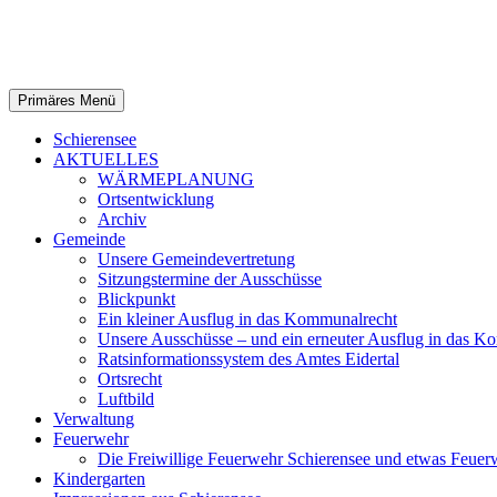
Zum
Gemeinde Schierensee
Inhalt
springen
Suchen
Primäres Menü
Schierensee
AKTUELLES
WÄRMEPLANUNG
Ortsentwicklung
Archiv
Gemeinde
Unsere Gemeindevertretung
Sitzungstermine der Ausschüsse
Blickpunkt
Ein kleiner Ausflug in das Kommunalrecht
Unsere Ausschüsse – und ein erneuter Ausflug in das K
Ratsinformationssystem des Amtes Eidertal
Ortsrecht
Luftbild
Verwaltung
Feuerwehr
Die Freiwillige Feuerwehr Schierensee und etwas Feuer
Kindergarten