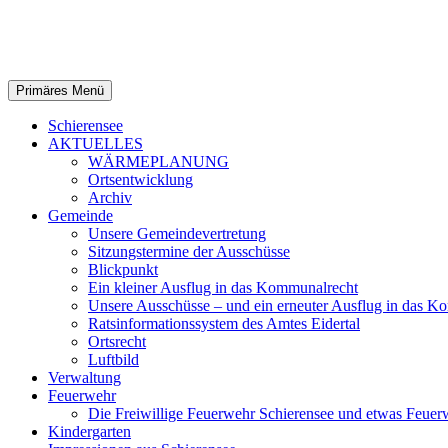
Zum
Gemeinde Schierensee
Inhalt
springen
Suchen
Primäres Menü
Schierensee
AKTUELLES
WÄRMEPLANUNG
Ortsentwicklung
Archiv
Gemeinde
Unsere Gemeindevertretung
Sitzungstermine der Ausschüsse
Blickpunkt
Ein kleiner Ausflug in das Kommunalrecht
Unsere Ausschüsse – und ein erneuter Ausflug in das K
Ratsinformationssystem des Amtes Eidertal
Ortsrecht
Luftbild
Verwaltung
Feuerwehr
Die Freiwillige Feuerwehr Schierensee und etwas Feuer
Kindergarten