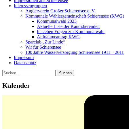
Impressionen aus Schierensee
Interessengruppen
Anglerverein Großer Schierensee e. V.
Kommunale Wählergemeinschaft Schierensee (KWG)
Kommunalwahl 2023
Aktuelle Liste der Kandidierenden
In sieben Fragen zur Kommunalwahl
Aufnahmeantrag KWG
Sparclub „Zur Linde“
Wir für Schierensee
100 Jahre Wasserversorgung Schierensee 1911 – 2011
Impressum
Datenschutz
Suchen
nach:
Kalender